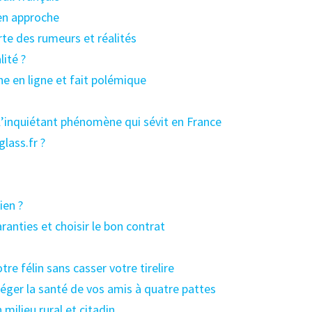
en approche
te des rumeurs et réalités
lité ?
he en ligne et fait polémique
 l’inquiétant phénomène qui sévit en France
lass.fr ?
ien ?
anties et choisir le bon contrat
re félin sans casser votre tirelire
ger la santé de vos amis à quatre pattes
milieu rural et citadin