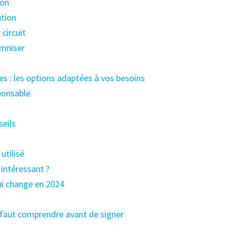
ion
ution
circuit
emniser
s : les options adaptées à vos besoins
sponsable
seils
utilisé
 intéressant ?
ui change en 2024
l faut comprendre avant de signer