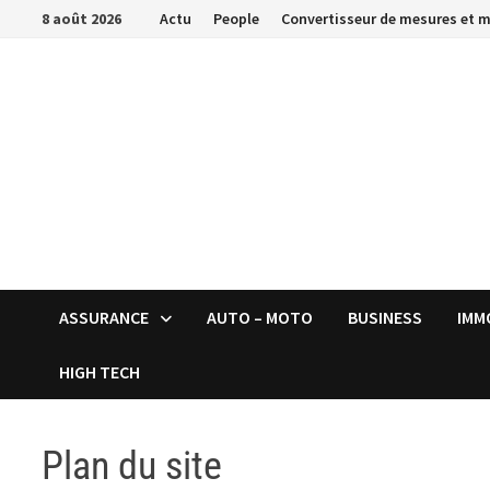
Passer
8 août 2026
Actu
People
Convertisseur de mesures et 
au
contenu
ASSURANCE
AUTO – MOTO
BUSINESS
IMM
HIGH TECH
Plan du site