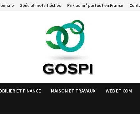
monnaie
Spécial mots fléchés
Prix au m² partout en France
Cont
OBILIER ET FINANCE
MAISON ET TRAVAUX
WEB ET COM