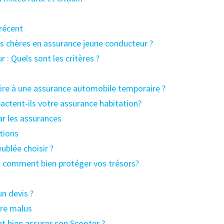
récent
ns chères en assurance jeune conducteur ?
: Quels sont les critères ?
ire à une assurance automobile temporaire ?
actent-ils votre assurance habitation?
ar les assurances
ations
ublée choisir ?
 : comment bien protéger vos trésors?
n devis ?
ire malus
t bien assurer son Scooter ?