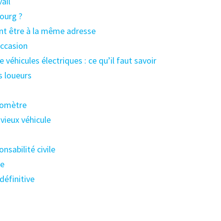
ail
bourg ?
vent être à la même adresse
occasion
 véhicules électriques : ce qu’il faut savoir
s loueurs
lomètre
vieux véhicule
nsabilité civile
re
définitive