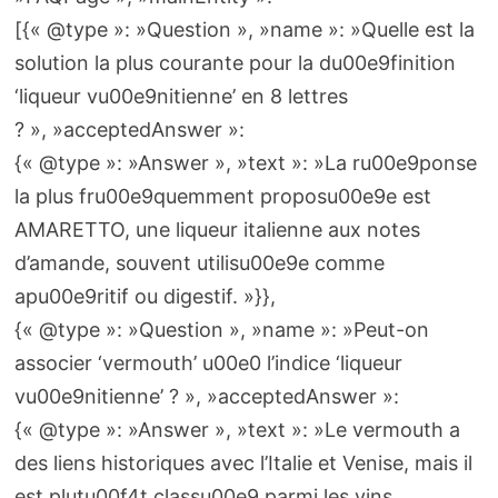
[{« @type »: »Question », »name »: »Quelle est la
solution la plus courante pour la du00e9finition
‘liqueur vu00e9nitienne’ en 8 lettres
? », »acceptedAnswer »:
{« @type »: »Answer », »text »: »La ru00e9ponse
la plus fru00e9quemment proposu00e9e est
AMARETTO, une liqueur italienne aux notes
d’amande, souvent utilisu00e9e comme
apu00e9ritif ou digestif. »}},
{« @type »: »Question », »name »: »Peut-on
associer ‘vermouth’ u00e0 l’indice ‘liqueur
vu00e9nitienne’ ? », »acceptedAnswer »:
{« @type »: »Answer », »text »: »Le vermouth a
des liens historiques avec l’Italie et Venise, mais il
est plutu00f4t classu00e9 parmi les vins