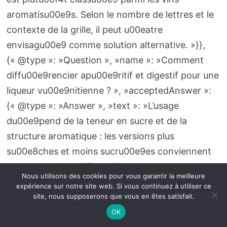
aromatisu00e9s. Selon le nombre de lettres et le
contexte de la grille, il peut u00eatre
envisagu00e9 comme solution alternative. »}},
{« @type »: »Question », »name »: »Comment
diffu00e9rencier apu00e9ritif et digestif pour une
liqueur vu00e9nitienne ? », »acceptedAnswer »:
{« @type »: »Answer », »text »: »L’usage
du00e9pend de la teneur en sucre et de la
structure aromatique : les versions plus
su00e8ches et moins sucru00e9es conviennent
u00e0 l’apu00e9ritif, tandis que les liqueurs plus
Nous utilisons des cookies pour vous garantir la meilleure
douces et amu00e8res s’appru00e9cient en
expérience sur notre site web. Si vous continuez à utiliser ce
digestif. »}},
site, nous supposerons que vous en êtes satisfait.
{« @type »: »Question », »name »: »Que faire si
OK