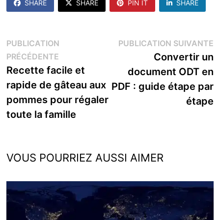
SHARE
SHARE
PIN IT
SHARE
Navigation
P
PUBLICATION
PUBLICATION SUIVANTE
Publication
s
Convertir un
PRÉCÉDENTE
de
précédente :
Recette facile et
document ODT en
l’article
rapide de gâteau aux
PDF : guide étape par
pommes pour régaler
étape
toute la famille
VOUS POURRIEZ AUSSI AIMER