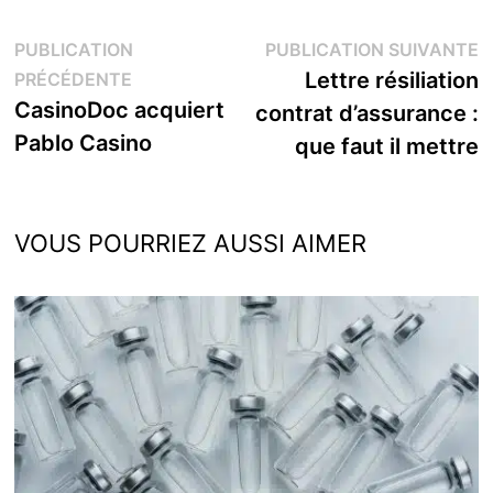
Navigation
P
PUBLICATION
PUBLICATION SUIVANTE
Publication
s
Lettre résiliation
PRÉCÉDENTE
de
précédente :
CasinoDoc acquiert
contrat d’assurance :
l’article
Pablo Casino
que faut il mettre
VOUS POURRIEZ AUSSI AIMER