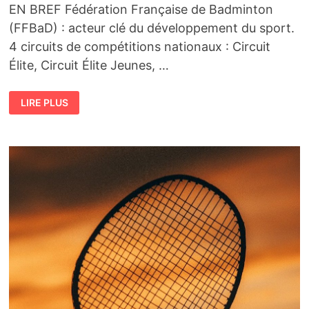
EN BREF Fédération Française de Badminton
(FFBaD) : acteur clé du développement du sport.
4 circuits de compétitions nationaux : Circuit
Élite, Circuit Élite Jeunes, …
LE
LIRE PLUS
BADMINTON
EN
FRANCE
:
CLUBS,
FÉDÉRATIONS,
COMPÉTITIONS