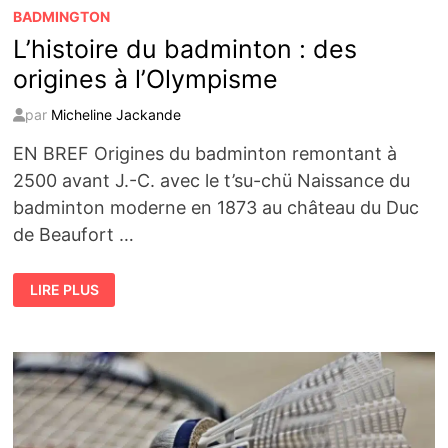
BADMINGTON
L’histoire du badminton : des
origines à l’Olympisme
par
Micheline Jackande
EN BREF Origines du badminton remontant à
2500 avant J.-C. avec le t’su-chü Naissance du
badminton moderne en 1873 au château du Duc
de Beaufort …
L’HISTOIRE
LIRE PLUS
DU
BADMINTON
:
DES
ORIGINES
À
L’OLYMPISME