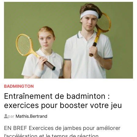
LES
COUPS
CLÉS
DU
BADMINTON
BADMINGTON
Entraînement de badminton :
exercices pour booster votre jeu
par
Mathis.Bertrand
EN BREF Exercices de jambes pour améliorer
l’accélération et le temps de réaction.