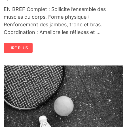
EN BREF Complet : Sollicite l’ensemble des
muscles du corps. Forme physique :
Renforcement des jambes, tronc et bras.
Coordination : Améliore les réflexes et …
LE
LIRE PLUS
BADMINTON,
UN
SPORT
COMPLET
POUR
LE
CORPS
ET
L’ESPRIT