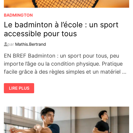
BADMINGTON
Le badminton à l’école : un sport
accessible pour tous
par
Mathis.Bertrand
EN BREF Badminton : un sport pour tous, peu
importe l’âge ou la condition physique. Pratique
facile grâce à des règles simples et un matériel …
LE
LIRE PLUS
BADMINTON
À
L’ÉCOLE
:
UN
SPORT
ACCESSIBLE
POUR
TOUS