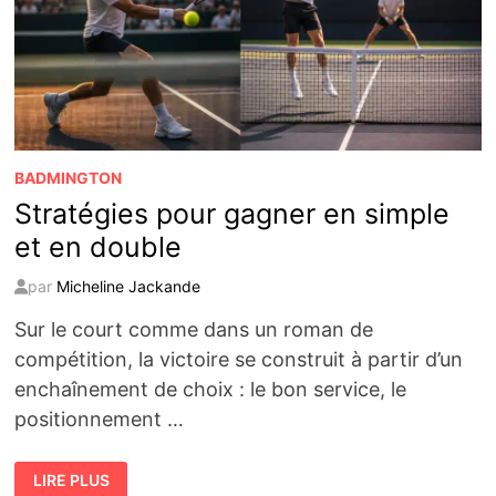
BADMINGTON
Stratégies pour gagner en simple
et en double
par
Micheline Jackande
Sur le court comme dans un roman de
compétition, la victoire se construit à partir d’un
enchaînement de choix : le bon service, le
positionnement …
STRATÉGIES
LIRE PLUS
POUR