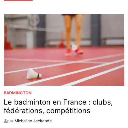
GAGNER
EN
SIMPLE
ET
EN
DOUBLE
BADMINGTON
Le badminton en France : clubs,
fédérations, compétitions
par
Micheline Jackande