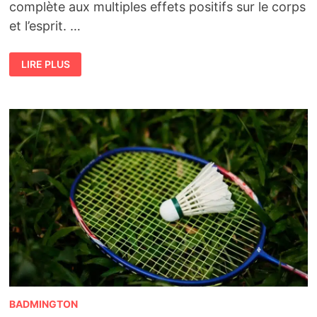
complète aux multiples effets positifs sur le corps
et l’esprit. …
BIENFAITS
LIRE PLUS
DU
BADMINTON
POUR
LA
SANTÉ
PHYSIQUE
ET
MENTALE
BADMINGTON