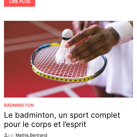
LIRE PLUS
PLUS
GRANDS
TOURNOIS
DE
BADMINTON
DANS
LE
MONDE
BADMINGTON
Le badminton, un sport complet
pour le corps et l’esprit
par
Mathis.Bertrand