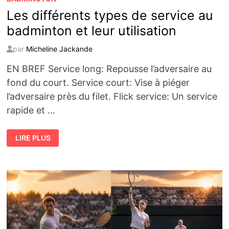
Les différents types de service au
badminton et leur utilisation
par
Micheline Jackande
EN BREF Service long: Repousse l’adversaire au
fond du court. Service court: Vise à piéger
l’adversaire près du filet. Flick service: Un service
rapide et …
LES
LIRE PLUS
DIFFÉRENTS
TYPES
DE
SERVICE
AU
BADMINTON
ET
LEUR
UTILISATION