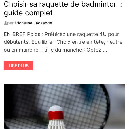
Choisir sa raquette de badminton :
guide complet
par
Micheline Jackande
EN BREF Poids : Préférez une raquette 4U pour
débutants. Équilibre : Choix entre en tête, neutre
ou en manche. Taille du manche : Optez …
CHOISIR
LIRE PLUS
SA
RAQUETTE
DE
BADMINTON
:
GUIDE
COMPLET