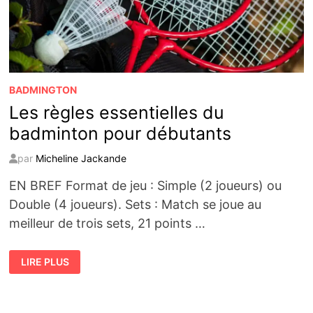
BADMINGTON
Les règles essentielles du
badminton pour débutants
par
Micheline Jackande
EN BREF Format de jeu : Simple (2 joueurs) ou
Double (4 joueurs). Sets : Match se joue au
meilleur de trois sets, 21 points …
LES
LIRE PLUS
RÈGLES
ESSENTIELLES
DU
BADMINTON
POUR