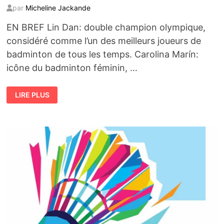
par
Micheline Jackande
EN BREF Lin Dan: double champion olympique,
considéré comme l’un des meilleurs joueurs de
badminton de tous les temps. Carolina Marín:
icône du badminton féminin, …
LIN
LIRE PLUS
DAN
ET
CAROLINA
MARÍN
:
LÉGENDES
DU
BADMINTON
MONDIAL