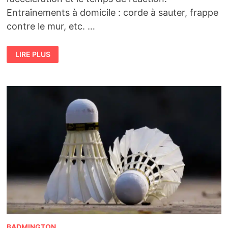
Entraînements à domicile : corde à sauter, frappe
contre le mur, etc. …
ENTRAÎNEMENT
LIRE PLUS
DE
BADMINTON
:
EXERCICES
POUR
BOOSTER
VOTRE
JEU
BADMINGTON