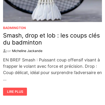
BADMINGTON
Smash, drop et lob : les coups clés
du badminton
par
Micheline Jackande
EN BREF Smash : Puissant coup offensif visant à
frapper le volant avec force et précision. Drop :
Coup délicat, idéal pour surprendre l’adversaire en
…
SMASH,
LIRE PLUS
DROP
ET
LOB
: