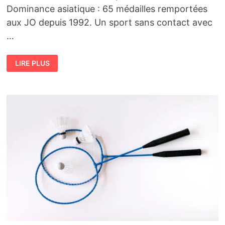
Dominance asiatique : 65 médailles remportées
aux JO depuis 1992. Un sport sans contact avec
…
BADMINTON
LIRE PLUS
EN
ASIE
:
POURQUOI
CE
SPORT
EST
SI
POPULAIRE