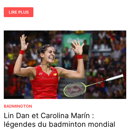
PRÉVENIR
LIRE PLUS
LES
BLESSURES
:
ÉCHAUFFEMENTS
ET
ÉTIREMENTS
POUR
LE
BADMINTON
BADMINGTON
Lin Dan et Carolina Marín :
légendes du badminton mondial