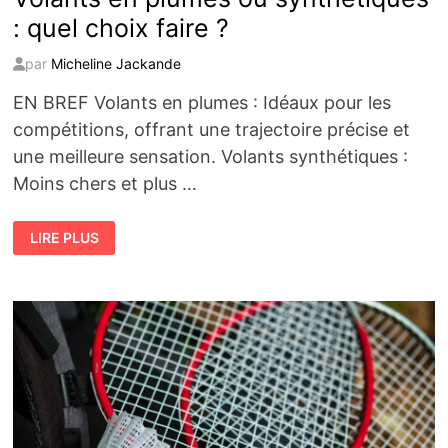
: quel choix faire ?
par
Micheline Jackande
EN BREF Volants en plumes : Idéaux pour les
compétitions, offrant une trajectoire précise et
une meilleure sensation. Volants synthétiques :
Moins chers et plus …
VOLANTS
LIRE PLUS
EN
PLUMES
OU
SYNTHÉTIQUES
:
QUEL
CHOIX
FAIRE
?