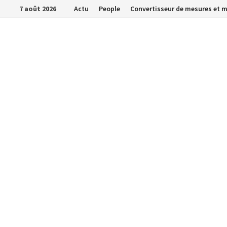
Passer
7 août 2026
Actu
People
Convertisseur de mesures et 
au
contenu