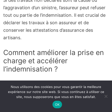
Si des travaux non déclarés sont la cause ou
l’aggravation d’un sinistre, l’assureur peut refuser
tout ou partie de l’indemnisation. Il est crucial de
déclarer les travaux à son assureur et de
conserver les attestations d’assurance des
artisans.
Comment améliorer la prise en
charge et accélérer
l’indemnisation ?
Fournissez des preuves (photos, vidéos,
Nous utilisons des cookies pour vous garantir la meilleure
factures), collaborez avec l’expert, conservez les
expérience sur notre site web. Si vous continuez à utiliser ce
site, nous supposerons que vous en êtes satisfait.
justificatifs d’intervention et prenez l’initiative de
OK
limiter les dégâts. La souscription de garanties