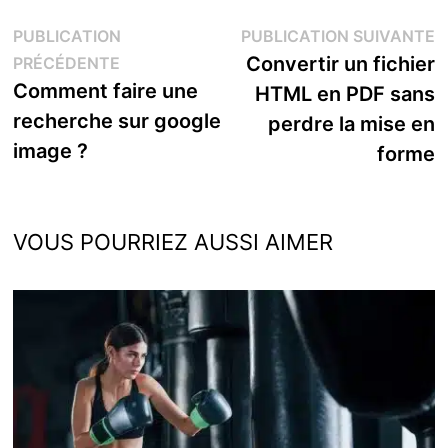
Navigation
P
PUBLICATION
PUBLICATION SUIVANTE
Publication
s
Convertir un fichier
PRÉCÉDENTE
de
précédente :
Comment faire une
HTML en PDF sans
l’article
recherche sur google
perdre la mise en
image ?
forme
VOUS POURRIEZ AUSSI AIMER