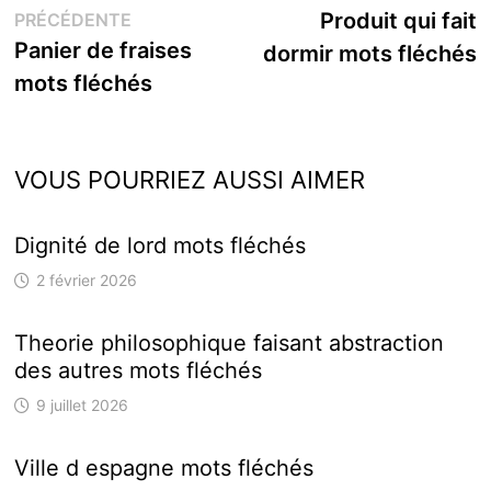
Publication
s
Produit qui fait
PRÉCÉDENTE
de
précédente :
Panier de fraises
dormir mots fléchés
l’article
mots fléchés
VOUS POURRIEZ AUSSI AIMER
Dignité de lord mots fléchés
2 février 2026
Theorie philosophique faisant abstraction
des autres mots fléchés
9 juillet 2026
Ville d espagne mots fléchés