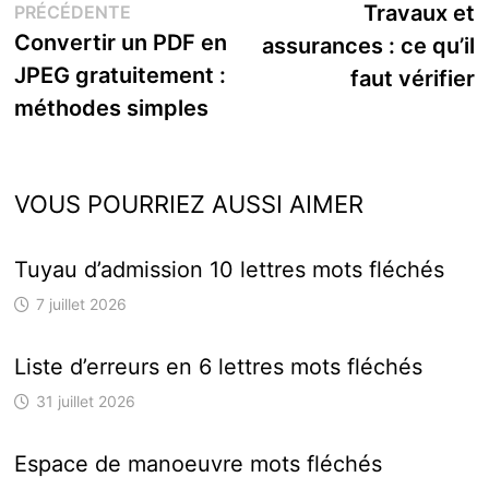
Publication
s
Travaux et
PRÉCÉDENTE
de
précédente :
Convertir un PDF en
assurances : ce qu’il
l’article
JPEG gratuitement :
faut vérifier
méthodes simples
VOUS POURRIEZ AUSSI AIMER
Tuyau d’admission 10 lettres mots fléchés
7 juillet 2026
Liste d’erreurs en 6 lettres mots fléchés
31 juillet 2026
Espace de manoeuvre mots fléchés