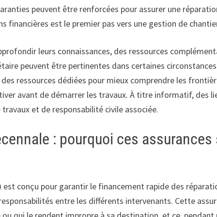
s garanties peuvent être renforcées pour assurer une réparat
ns financières est le premier pas vers une gestion de chanti
 approfondir leurs connaissances, des ressources complémenta
étaire peuvent être pertinentes dans certaines circonstances 
des ressources dédiées pour mieux comprendre les frontières
ctiver avant de démarrer les travaux. À titre informatif, des 
ravaux et de responsabilité civile associée.
cennale : pourquoi ces assurances 
st conçu pour garantir le financement rapide des réparati
s responsabilités entre les différents intervenants. Cette assu
 qui le rendent impropre à sa destination, et ce, pendant u