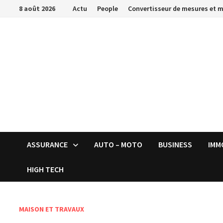
Passer
8 août 2026
Actu
People
Convertisseur de mesures et 
au
contenu
ASSURANCE
AUTO – MOTO
BUSINESS
IMM
HIGH TECH
MAISON ET TRAVAUX