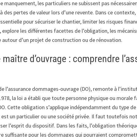
 de manquement, les particuliers ne subissent pas nécessair
 des pertes de valeur lors d’une revente. Dans ce contexte, l
tielle pour sécuriser le chantier, limiter les risques financ
s, explore les différentes facettes de l’obligation, les mécan
 autour d’un projet de construction ou de rénovation.
e maître d’ouvrage : comprendre l’as
de l’assurance dommages-ouvrage (DO), remonte à l’instituti
978, la loi a établi que toute personne physique ou morale f
e DO. Cette obligation s’applique indépendamment du type d
st un particulier ou une société privée. Il faut toutefois no
er l’esprit du dispositif. Dans les faits, l’obligation théori
re suffisante pour les dommages qui pourraient compromettre