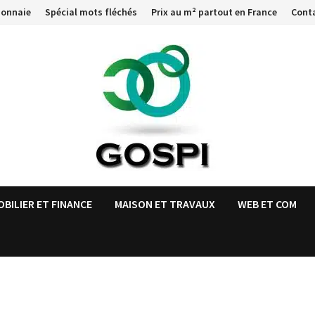
monnaie
Spécial mots fléchés
Prix au m² partout en France
Cont
OBILIER ET FINANCE
MAISON ET TRAVAUX
WEB ET COM