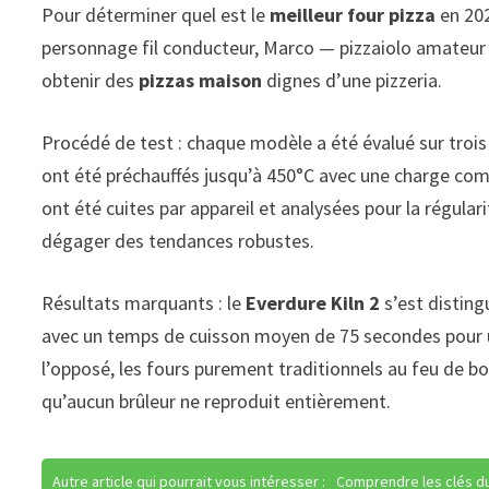
Pour déterminer quel est le
meilleur four pizza
en 202
personnage fil conducteur, Marco — pizzaiolo amateur 
obtenir des
pizzas maison
dignes d’une pizzeria.
Procédé de test : chaque modèle a été évalué sur trois 
ont été préchauffés jusqu’à 450°C avec une charge com
ont été cuites par appareil et analysées pour la régular
dégager des tendances robustes.
Résultats marquants : le
Everdure Kiln 2
s’est distin
avec un temps de cuisson moyen de 75 secondes pour une
l’opposé, les fours purement traditionnels au feu de bo
qu’aucun brûleur ne reproduit entièrement.
Autre article qui pourrait vous intéresser :
Comprendre les clés du 