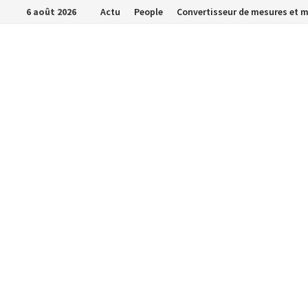
Passer
6 août 2026
Actu
People
Convertisseur de mesures et 
au
contenu