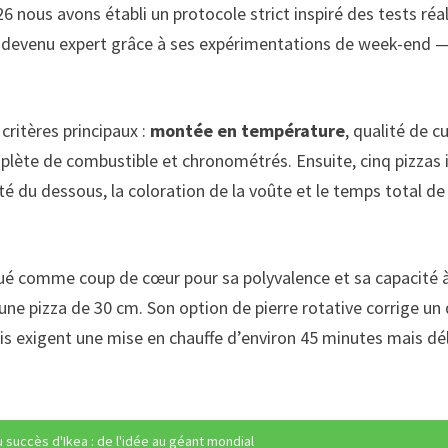
6 nous avons établi un protocole strict inspiré des tests réal
devenu expert grâce à ses expérimentations de week-end — il
critères principaux :
montée en température
, qualité de c
plète de combustible et chronométrés. Ensuite, cinq pizzas
ité du dessous, la coloration de la voûte et le temps total d
gué comme coup de cœur pour sa polyvalence et sa capacité 
 pizza de 30 cm. Son option de pierre rotative corrige un d
is exigent une mise en chauffe d’environ 45 minutes mais dél
succès d'Ikea : de l'idée au géant mondial