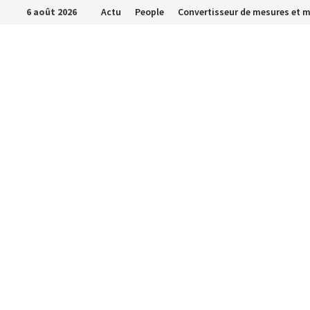
Passer
6 août 2026
Actu
People
Convertisseur de mesures et 
au
contenu