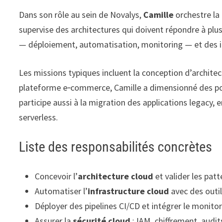
Dans son rôle au sein de Novalys,
Camille
orchestre la
supervise des architectures qui doivent répondre à plu
— déploiement, automatisation, monitoring — et des in
Les missions typiques incluent la conception d’archite
plateforme e‑commerce, Camille a dimensionné des pool
participe aussi à la migration des applications legacy,
serverless.
Liste des responsabilités concrètes
Concevoir l’
architecture cloud
et valider les patt
Automatiser l’
infrastructure cloud
avec des outi
Déployer des pipelines CI/CD et intégrer le monit
Assurer la
sécurité cloud
: IAM, chiffrement, audit