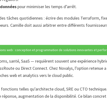
 données
pour minimiser les temps d’arrêt.
 des tâches quotidiennes : écrire des modules Terraform, fix
urs. Camille doit aussi arbitrer entre différents fournisseurs
ions web : conception et programmation de solutions innovantes et perf
coms, santé, SaaS — requièrent souvent une expérience hybrid
ssRoute ou Direct Connect. Chez Novalys, l’option retenue a 
hes web et analytics vers le cloud public.
fonctions telles qu’architecte cloud, SRE ou CTO technique.
réponse, augmentation de la disponibilité. Ce bilan concret 