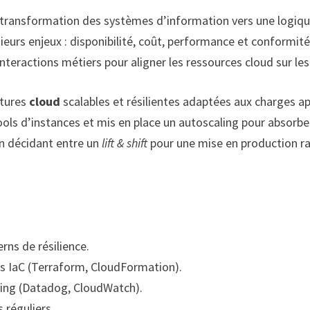
 transformation des systèmes d’information vers une logiqu
sieurs enjeux : disponibilité, coût, performance et conformit
teractions métiers pour aligner les ressources cloud sur les
ctures
cloud
scalables et résilientes adaptées aux charges ap
s d’instances et mis en place un autoscaling pour absorber 
 en décidant entre un
lift & shift
pour une mise en production rap
erns de résilience.
ls IaC (Terraform, CloudFormation).
oring (Datadog, CloudWatch).
s réguliers.