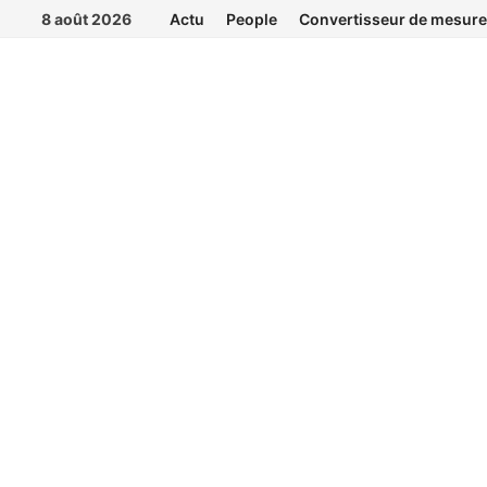
Passer
8 août 2026
Actu
People
Convertisseur de mesure
au
contenu