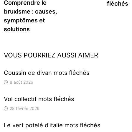
précédente :
Comprendre le
fléchés
l’article
bruxisme : causes,
symptômes et
solutions
VOUS POURRIEZ AUSSI AIMER
Coussin de divan mots fléchés
8 août 2026
Vol collectif mots fléchés
28 février 2026
Le vert potelé d’italie mots fléchés