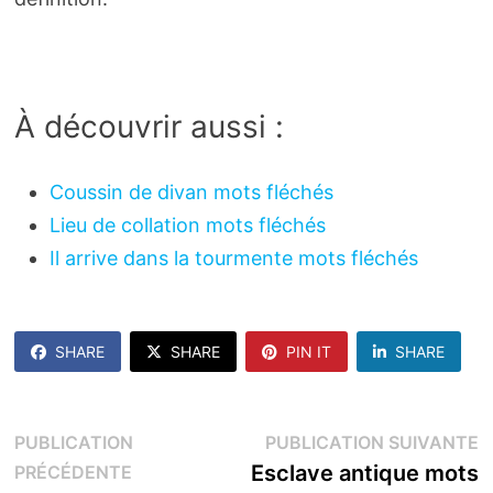
À découvrir aussi :
Coussin de divan mots fléchés
Lieu de collation mots fléchés
Il arrive dans la tourmente mots fléchés
SHARE
SHARE
PIN IT
SHARE
Navigation
P
PUBLICATION
PUBLICATION SUIVANTE
Publication
s
Esclave antique mots
PRÉCÉDENTE
de