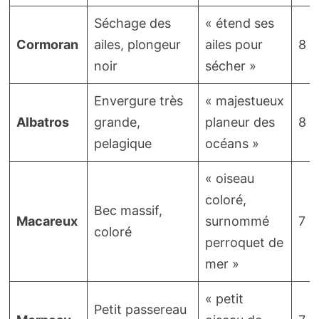
Séchage des
« étend ses
Cormoran
ailes, plongeur
ailes pour
8
noir
sécher »
Envergure très
« majestueux
Albatros
grande,
planeur des
8
pelagique
océans »
« oiseau
coloré,
Bec massif,
Macareux
surnommé
7
coloré
perroquet de
mer »
« petit
Petit passereau