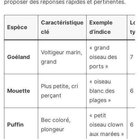
proposer des réponses rapides et pertinentes.
Caractéristique
Exemple
Lo
Espèce
clé
d’indice
typ
« grand
Voltigeur marin,
Goéland
oiseau des
7
grand
ports »
« oiseau
Plus petite, cri
Mouette
blanc des
6
perçant
plages »
« petit
Bec coloré,
Puffin
oiseau clown
6
plongeur
aux marées »