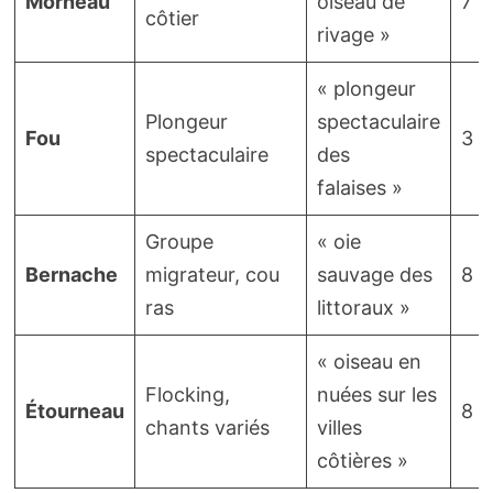
Morneau
oiseau de
7
côtier
rivage »
« plongeur
Plongeur
spectaculaire
Fou
3
spectaculaire
des
falaises »
Groupe
« oie
Bernache
migrateur, cou
sauvage des
8
ras
littoraux »
« oiseau en
Flocking,
nuées sur les
Étourneau
8
chants variés
villes
côtières »