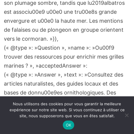
son plumage sombre, tandis que lu2019albatros
est associu00e9 u00e0 une tru00e8s grande
envergure et u00e0 la haute mer. Les mentions
de falaises ou de plongeon en groupe orientent
vers le cormoran. »}},
{« @type »: »Question », »name »: »Ou00f9
trouver des ressources pour enrichir mes grilles
marines ? », »acceptedAnswer »:
{« @type »: »Answer », »text »: »Consultez des
articles naturalistes, des guides locaux et des
bases de donnu00e9es ornithologiques. Des
pages thu00e9matiques sur les mots
Nous utilisons des cookies pour vous garantir la meilleure
expérience sur notre site web. Si vous continuez à utiliser ce
flu00e9chu00e9s et la faune, ainsi que des guides
site, nous supposerons que vous en êtes satisfait.
pratiques en ligne, offrent des exemples
OK
du2019indices et des listes du2019espu00e8ces