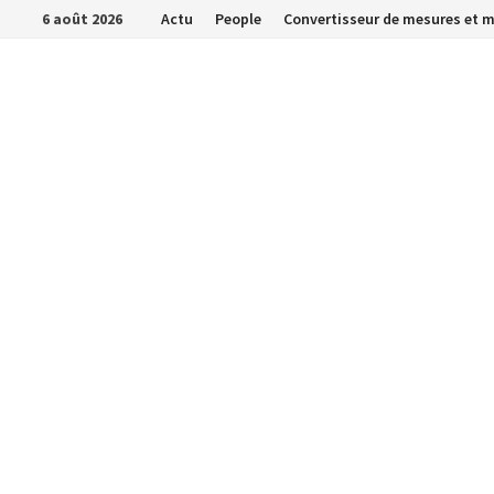
Passer
6 août 2026
Actu
People
Convertisseur de mesures et 
au
contenu