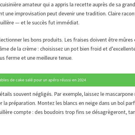
e cuisinière amateur qui a appris la recette auprès de sa gr
 une improvisation peut devenir une tradition. Claire racon
cuillère — et le succès fut immédiat.
ectionner les bons produits. Les fraises doivent être mûres 
’âme de la crème : choisissez un pot bien froid et d’excellente
lus ferme et une meilleure tenue.
ables de cake salé pour un apéro réussi en 2024
 détails souvent négligés. Par exemple, laissez le mascarpo
er la préparation. Montez les blancs en neige dans un bol par
 cuillère compte : des boudoirs trop fins se désagrègeront, ta