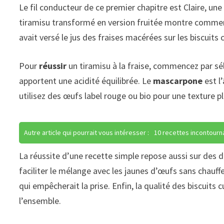
Le fil conducteur de ce premier chapitre est Claire, un
tiramisu transformé en version fruitée montre comment
avait versé le jus des fraises macérées sur les biscuits 
Pour
réussir
un tiramisu à la fraise, commencez par sél
apportent une acidité équilibrée. Le
mascarpone
est l
utilisez des œufs label rouge ou bio pour une texture p
Autre article qui pourrait vous intéresser :
10 recettes incontourn
La réussite d’une recette simple repose aussi sur des
faciliter le mélange avec les jaunes d’œufs sans chauff
qui empêcherait la prise. Enfin, la qualité des biscuits
l’ensemble.