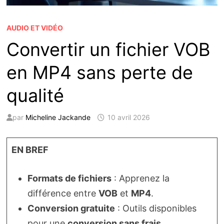
AUDIO ET VIDÉO
Convertir un fichier VOB
en MP4 sans perte de
qualité
par
Micheline Jackande
10 avril 2026
EN BREF
Formats de fichiers
: Apprenez la
différence entre
VOB
et
MP4
.
Conversion gratuite
: Outils disponibles
pour une
conversion sans frais
.