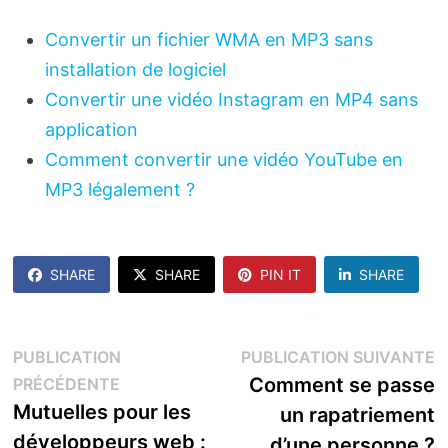
Convertir un fichier WMA en MP3 sans
installation de logiciel
Convertir une vidéo Instagram en MP4 sans
application
Comment convertir une vidéo YouTube en
MP3 légalement ?
SHARE
SHARE
PIN IT
SHARE
Navigation
P
PUBLICATION
PUBLICATION SUIVANTE
Publication
s
Comment se passe
PRÉCÉDENTE
de
précédente :
Mutuelles pour les
un rapatriement
l’article
développeurs web :
d’une personne ?