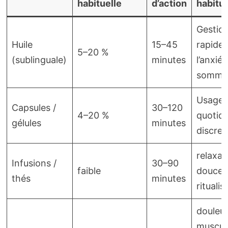
habituelle
d’action
habitue
Gestio
Huile
15–45
rapide 
5–20 %
(sublinguale)
minutes
l’anxiét
sommei
Usage
Capsules /
30–120
4–20 %
quotidi
gélules
minutes
discret
relaxat
Infusions /
30–90
faible
douce,
thés
minutes
ritualis
douleu
muscula