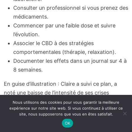
Consulter un professionnel si vous prenez des
médicaments.
Commencer par une faible dose et suivre
l’évolution.
Associer le CBD à des stratégies
comportementales (thérapie, relaxation).
Documenter les effets dans un journal sur 4 à
8 semaines.
En guise d’illustration : Claire a suivi ce plan, a
noté une baisse de l’intensité de ses crises
d’angoisse et une amélioration de son sommeil.
Nous utilisons des cookies pour vous garantir la meilleure
expérience sur notre site web. Si vous continuez à utiliser ce
Elle utilise l’
huile de CBD
comme outil de
site, nous supposerons que vous en êtes satisfait.
régulation avant les périodes de stress élevé, tout
OK
en poursuivant une thérapie cognitive pour traiter