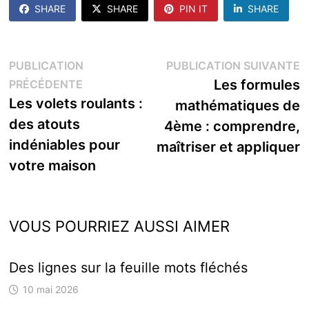
SHARE
SHARE
PIN IT
SHARE
Navigation
P
PUBLICATION
PUBLICATION SUIVANTE
Publication
s
Les formules
PRÉCÉDENTE
de
précédente :
Les volets roulants :
mathématiques de
l’article
des atouts
4ème : comprendre,
indéniables pour
maîtriser et appliquer
votre maison
VOUS POURRIEZ AUSSI AIMER
Des lignes sur la feuille mots fléchés
10 mai 2026