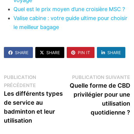
voyage
Quel est le prix moyen d’une croisière MSC ?
Valise cabine : votre guide ultime pour choisir
le meilleur bagage
SHARE
SHARE
PIN IT
SHARE
Navigation
P
PUBLICATION
PUBLICATION SUIVANTE
Publication
s
Quelle forme de CBD
PRÉCÉDENTE
de
précédente :
Les différents types
privilégier pour une
l’article
de service au
utilisation
badminton et leur
quotidienne ?
utilisation