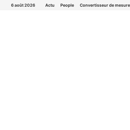
Passer
6 août 2026
Actu
People
Convertisseur de mesure
au
contenu