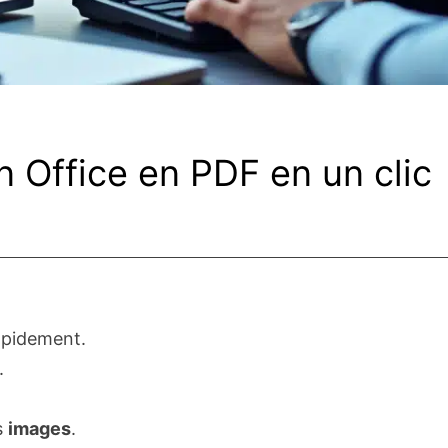
n Office en PDF en un clic
pidement.
.
s
images
.