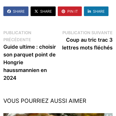
SHARE
SHARE
PIN IT
SHARE
Navigation
P
PUBLICATION
PUBLICATION SUIVANTE
Publication
s
Coup au tric trac 3
PRÉCÉDENTE
de
précédente :
Guide ultime : choisir
lettres mots fléchés
l’article
son parquet point de
Hongrie
haussmannien en
2024
VOUS POURRIEZ AUSSI AIMER