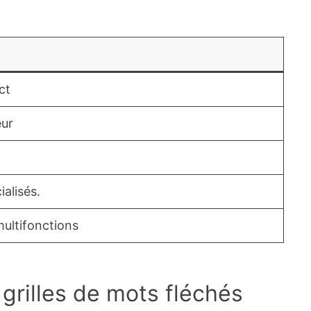
ct
eur
alisés.
ultifonctions
grilles de mots fléchés