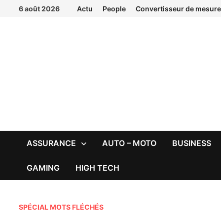
Passer
6 août 2026
Actu
People
Convertisseur de mesure
au
contenu
ASSURANCE
AUTO – MOTO
BUSINESS
GAMING
HIGH TECH
SPÉCIAL MOTS FLÉCHÉS