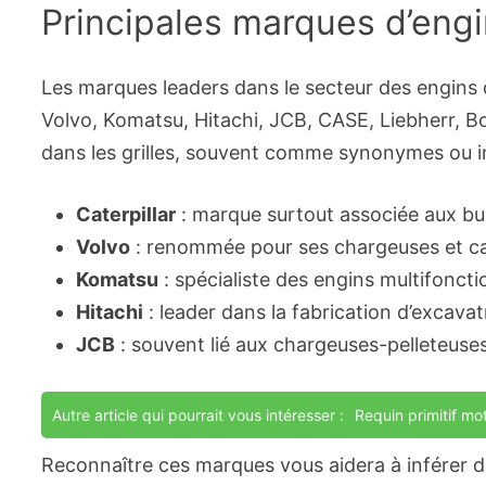
Principales marques d’engin
Les marques leaders dans le secteur des engins de
Volvo, Komatsu, Hitachi, JCB, CASE, Liebherr, B
dans les grilles, souvent comme synonymes ou in
Caterpillar
: marque surtout associée aux bul
Volvo
: renommée pour ses chargeuses et c
Komatsu
: spécialiste des engins multifoncti
Hitachi
: leader dans la fabrication d’excava
JCB
: souvent lié aux chargeuses-pelleteuse
Autre article qui pourrait vous intéresser :
Requin primitif mo
Reconnaître ces marques vous aidera à inférer de