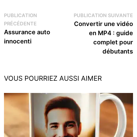
Navigation
P
PUBLICATION
PUBLICATION SUIVANTE
Publication
s
Convertir une vidéo
PRÉCÉDENTE
de
précédente :
Assurance auto
en MP4 : guide
l’article
innocenti
complet pour
débutants
VOUS POURRIEZ AUSSI AIMER