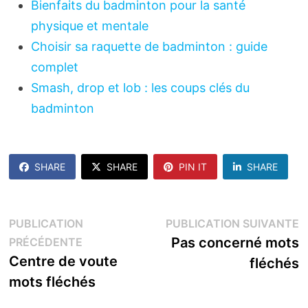
Bienfaits du badminton pour la santé
physique et mentale
Choisir sa raquette de badminton : guide
complet
Smash, drop et lob : les coups clés du
badminton
SHARE
SHARE
PIN IT
SHARE
Navigation
P
PUBLICATION
PUBLICATION SUIVANTE
Publication
s
Pas concerné mots
PRÉCÉDENTE
de
précédente :
Centre de voute
fléchés
l’article
mots fléchés