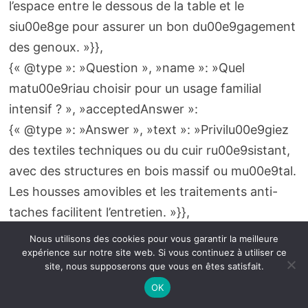
l’espace entre le dessous de la table et le
siu00e8ge pour assurer un bon du00e9gagement
des genoux. »}},
{« @type »: »Question », »name »: »Quel
matu00e9riau choisir pour un usage familial
intensif ? », »acceptedAnswer »:
{« @type »: »Answer », »text »: »Privilu00e9giez
des textiles techniques ou du cuir ru00e9sistant,
avec des structures en bois massif ou mu00e9tal.
Les housses amovibles et les traitements anti-
taches facilitent l’entretien. »}},
{« @type »: »Question », »name »: »Les chaises
Nous utilisons des cookies pour vous garantir la meilleure
empilables sont-elles confortables
expérience sur notre site web. Si vous continuez à utiliser ce
site, nous supposerons que vous en êtes satisfait.
? », »acceptedAnswer »:
OK
{« @type »: »Answer », »text »: »Les chaises