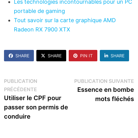
Les technologies incontournables pour un PC
portable de gaming
Tout savoir sur la carte graphique AMD
Radeon RX 7900 XTX
SHARE
SHARE
PIN IT
SHARE
Navigation
P
PUBLICATION
PUBLICATION SUIVANTE
Publication
s
Essence en bombe
PRÉCÉDENTE
de
précédente :
Utiliser le CPF pour
mots fléchés
l’article
passer son permis de
conduire