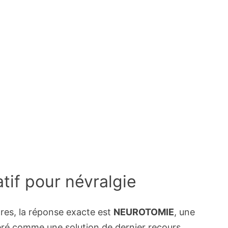
atif pour névralgie
ettres, la réponse exacte est
NEUROTOMIE
, une
déré comme une solution de dernier recours,