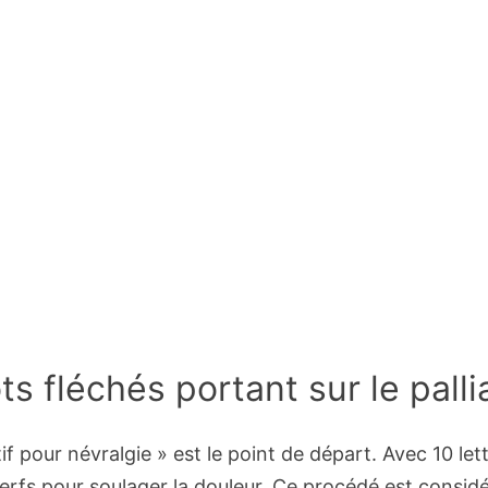
s fléchés portant sur le palli
iatif pour névralgie » est le point de départ. Avec 10 l
nerfs pour soulager la douleur. Ce procédé est consi