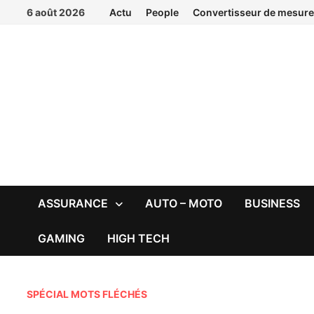
Passer
6 août 2026
Actu
People
Convertisseur de mesure
au
contenu
ASSURANCE
AUTO – MOTO
BUSINESS
GAMING
HIGH TECH
SPÉCIAL MOTS FLÉCHÉS