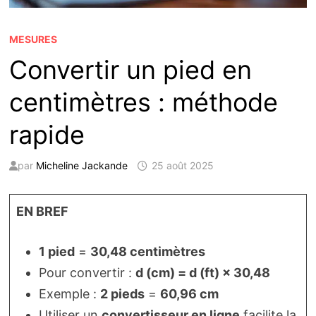
MESURES
Convertir un pied en
centimètres : méthode
rapide
par
Micheline Jackande
25 août 2025
EN BREF
1 pied
=
30,48 centimètres
Pour convertir :
d (cm) = d (ft) × 30,48
Exemple :
2 pieds
=
60,96 cm
Utiliser un
convertisseur en ligne
facilite la