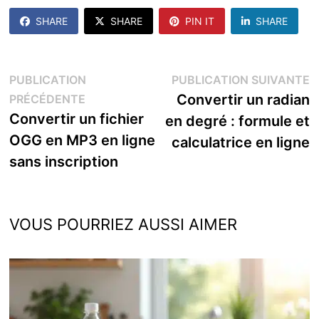
SHARE
SHARE
PIN IT
SHARE
Navigation
P
PUBLICATION
PUBLICATION SUIVANTE
Publication
s
Convertir un radian
PRÉCÉDENTE
de
précédente :
Convertir un fichier
en degré : formule et
l’article
OGG en MP3 en ligne
calculatrice en ligne
sans inscription
VOUS POURRIEZ AUSSI AIMER