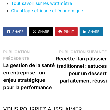
Tout savoir sur les wattmètre
Chauffage efficace et économique
SHARE
SHARE
PIN IT
SHARE
Navigation
P
PUBLICATION
PUBLICATION SUIVANTE
Publication
s
Recette flan pâtissier
PRÉCÉDENTE
de
précédente :
La gestion de la santé
traditionnel : astuces
l’article
en entreprise : un
pour un dessert
enjeu stratégique
parfaitement réussi
pour la performance
VOUS POURRIEZ AUSSI AIMER