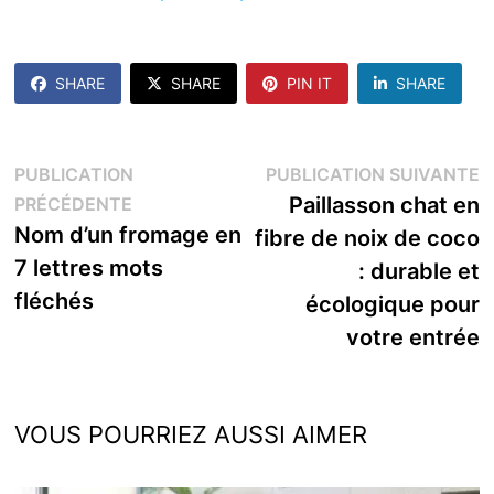
SHARE
SHARE
PIN IT
SHARE
Navigation
P
PUBLICATION
PUBLICATION SUIVANTE
Publication
s
Paillasson chat en
PRÉCÉDENTE
de
précédente :
Nom d’un fromage en
fibre de noix de coco
l’article
7 lettres mots
: durable et
fléchés
écologique pour
votre entrée
VOUS POURRIEZ AUSSI AIMER