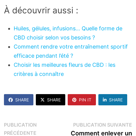
À découvrir aussi :
Huiles, gélules, infusions… Quelle forme de
CBD choisir selon vos besoins ?
Comment rendre votre entraînement sportif
efficace pendant l’été ?
Choisir les meilleures fleurs de CBD : les
critères à connaître
SHARE
SHARE
PIN IT
SHARE
Navigation
P
PUBLICATION
PUBLICATION SUIVANTE
Publication
s
Comment enlever un
PRÉCÉDENTE