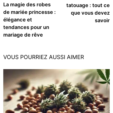
de
précédente :
La magie des robes
tatouage : tout ce
l’article
de mariée princesse :
que vous devez
élégance et
savoir
tendances pour un
mariage de rêve
VOUS POURRIEZ AUSSI AIMER