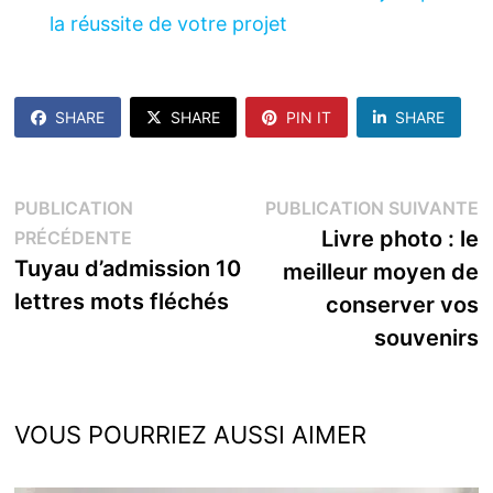
la réussite de votre projet
SHARE
SHARE
PIN IT
SHARE
Navigation
P
PUBLICATION
PUBLICATION SUIVANTE
Publication
s
Livre photo : le
PRÉCÉDENTE
de
précédente :
Tuyau d’admission 10
meilleur moyen de
l’article
lettres mots fléchés
conserver vos
souvenirs
VOUS POURRIEZ AUSSI AIMER