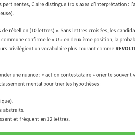
pertinentes, Claire distingue trois axes d’interprétation : l’a
ieuse).
de rébellion (10 lettres) ». Sans lettres croisées, les candid
re commune confirme le « U » en deuxième position, la probab
teurs privilégient un vocabulaire plus courant comme
REVOLT
der une nuance : « action contestataire » oriente souvent v
n classement mental pour trier les hypothèses :
fique).
s abstraits.
sant et fréquent en 12 lettres.