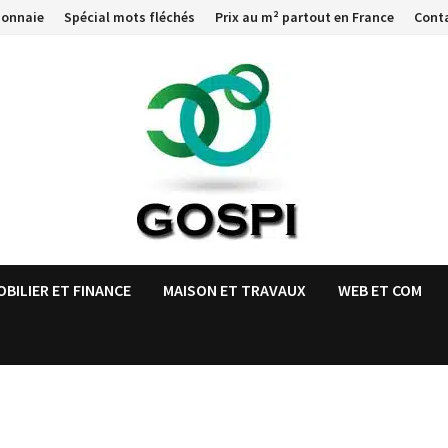
monnaie
Spécial mots fléchés
Prix au m² partout en France
Cont
OBILIER ET FINANCE
MAISON ET TRAVAUX
WEB ET COM