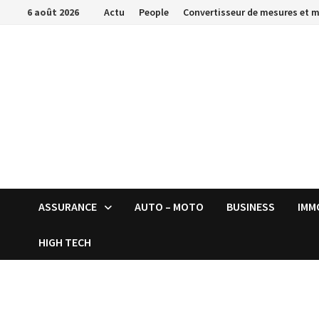
Passer
6 août 2026
Actu
People
Convertisseur de mesures et 
au
contenu
ASSURANCE
AUTO – MOTO
BUSINESS
IMM
HIGH TECH