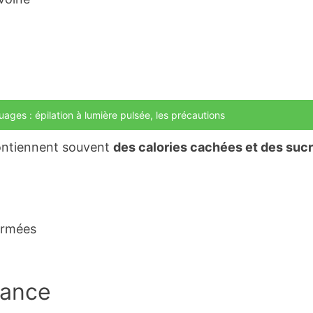
uages : épilation à lumière pulsée, les précautions
contiennent souvent
des calories cachées et des suc
ormées
tance