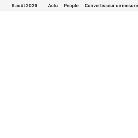
Passer
6 août 2026
Actu
People
Convertisseur de mesure
au
contenu