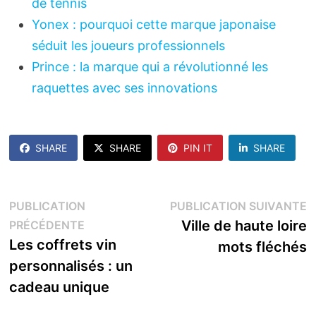
de tennis
Yonex : pourquoi cette marque japonaise
séduit les joueurs professionnels
Prince : la marque qui a révolutionné les
raquettes avec ses innovations
SHARE
SHARE
PIN IT
SHARE
Navigation
P
PUBLICATION
PUBLICATION SUIVANTE
Publication
s
Ville de haute loire
PRÉCÉDENTE
de
précédente :
Les coffrets vin
mots fléchés
l’article
personnalisés : un
cadeau unique