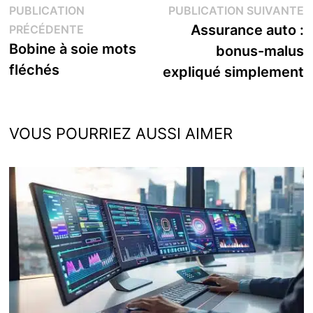
Navigation
P
PUBLICATION
PUBLICATION SUIVANTE
Publication
s
Assurance auto :
PRÉCÉDENTE
de
précédente :
Bobine à soie mots
bonus-malus
l’article
fléchés
expliqué simplement
VOUS POURRIEZ AUSSI AIMER