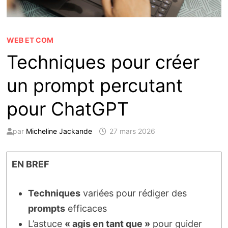
WEB ET COM
Techniques pour créer
un prompt percutant
pour ChatGPT
par
Micheline Jackande
27 mars 2026
EN BREF
Techniques
variées pour rédiger des
prompts
efficaces
L’astuce
« agis en tant que »
pour guider