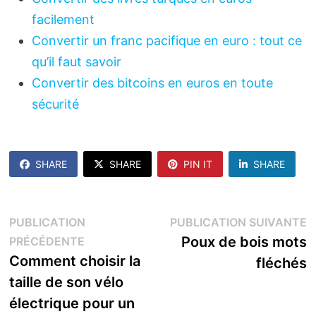
facilement
Convertir un franc pacifique en euro : tout ce
qu’il faut savoir
Convertir des bitcoins en euros en toute
sécurité
SHARE
SHARE
PIN IT
SHARE
Navigation
P
PUBLICATION
PUBLICATION SUIVANTE
Publication
s
Poux de bois mots
PRÉCÉDENTE
de
précédente :
Comment choisir la
fléchés
l’article
taille de son vélo
électrique pour un