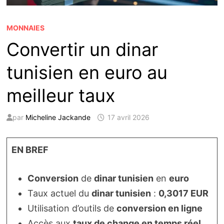
MONNAIES
Convertir un dinar
tunisien en euro au
meilleur taux
par
Micheline Jackande
17 avril 2026
EN BREF
Conversion
de
dinar tunisien
en
euro
Taux actuel du
dinar tunisien
:
0,3017 EUR
Utilisation d’outils de
conversion en ligne
Accès aux
taux de change en temps réel