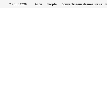
Passer
7 août 2026
Actu
People
Convertisseur de mesures et 
au
contenu