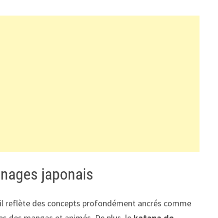
nnages japonais
e, il reflète des concepts profondément ancrés comme
ues des mangas et animés. De plus, le
katana de