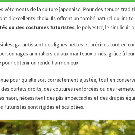
des vêtements de la culture japonaise. Pour des tenues tradi
e sont d’excellents choix. Ils offrent un tombé naturel qui imit
tés ou des costumes futuristes
, le polyester, le similicui
sibles, garantissent des lignes nettes et précises tout en c
personnages animaliers ou aux manteaux ornés, grâce à leur a
 pour obtenir un rendu harmonieux.
nue pour qu’elle soit correctement ajustée, tout en conserv
e des ourlets droits, des coutures renforcées ou des fermetu
s haori, nécessitent des plis impeccables et des drapés équi
s futuristes sont rigides et sculptées.