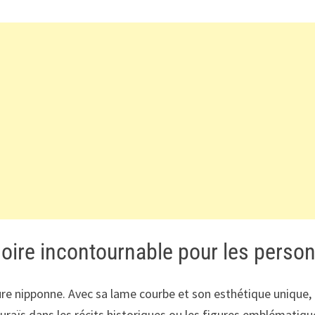
soire incontournable pour les perso
ture nipponne. Avec sa lame courbe et son esthétique uniqu
ouraïs dans les récits historiques ou les figures emblématiq