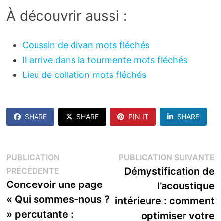
À découvrir aussi :
Coussin de divan mots fléchés
Il arrive dans la tourmente mots fléchés
Lieu de collation mots fléchés
SHARE
SHARE
PIN IT
SHARE
Navigation
P
PUBLICATION
PUBLICATION SUIVANTE
Publication
s
Démystification de
PRÉCÉDENTE
de
précédente :
Concevoir une page
l’acoustique
l’article
« Qui sommes-nous ?
intérieure : comment
» percutante :
optimiser votre