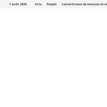
Passer
7 août 2026
Actu
People
Convertisseur de mesures et 
au
contenu