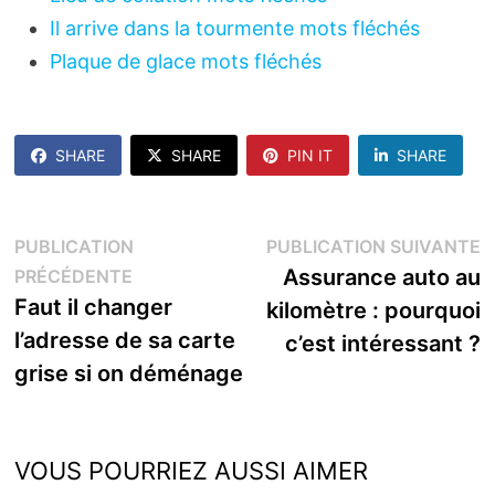
Il arrive dans la tourmente mots fléchés
Plaque de glace mots fléchés
SHARE
SHARE
PIN IT
SHARE
Navigation
P
PUBLICATION
PUBLICATION SUIVANTE
Publication
s
Assurance auto au
PRÉCÉDENTE
de
précédente :
Faut il changer
kilomètre : pourquoi
l’article
l’adresse de sa carte
c’est intéressant ?
grise si on déménage
VOUS POURRIEZ AUSSI AIMER