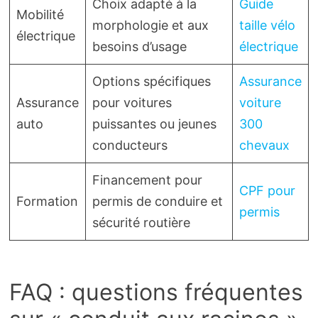
Choix adapté à la
Guide
Mobilité
morphologie et aux
taille vélo
électrique
besoins d’usage
électrique
Options spécifiques
Assurance
Assurance
pour voitures
voiture
auto
puissantes ou jeunes
300
conducteurs
chevaux
Financement pour
CPF pour
Formation
permis de conduire et
permis
sécurité routière
FAQ : questions fréquentes