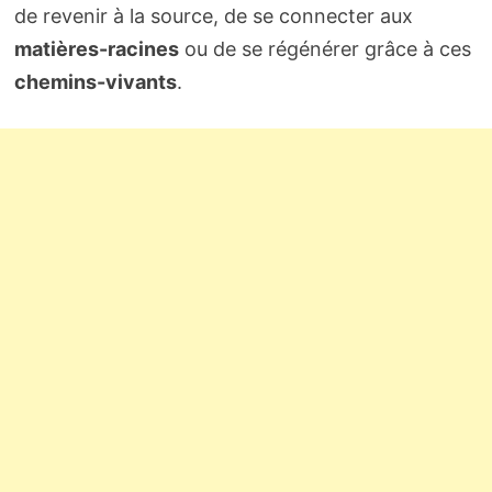
de revenir à la source, de se connecter aux
matières-racines
ou de se régénérer grâce à ces
chemins-vivants
.