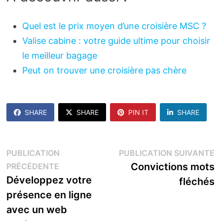
Quel est le prix moyen d’une croisière MSC ?
Valise cabine : votre guide ultime pour choisir
le meilleur bagage
Peut on trouver une croisière pas chère
SHARE
SHARE
PIN IT
SHARE
Navigation
P
PUBLICATION
PUBLICATION SUIVANTE
Publication
s
Convictions mots
PRÉCÉDENTE
de
précédente :
Développez votre
fléchés
l’article
présence en ligne
avec un web