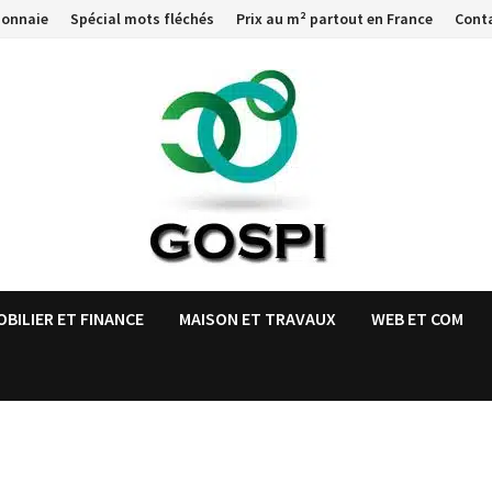
monnaie
Spécial mots fléchés
Prix au m² partout en France
Cont
OBILIER ET FINANCE
MAISON ET TRAVAUX
WEB ET COM