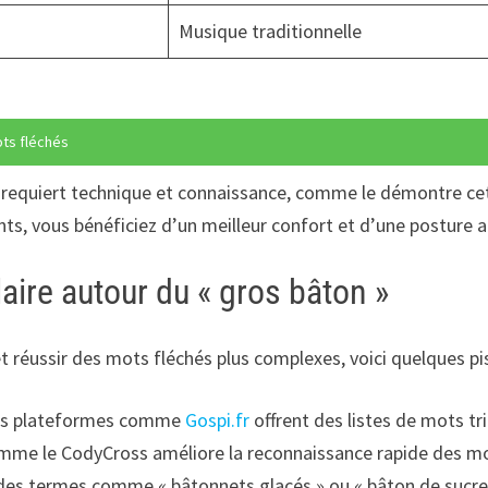
Musique traditionnelle
ots fléchés
 requiert technique et connaissance, comme le démontre c
, vous bénéficiez d’un meilleur confort et d’une posture a
aire autour du « gros bâton »
t réussir des mots fléchés plus complexes, voici quelques pis
es plateformes comme
Gospi.fr
offrent des listes de mots tri
omme le CodyCross améliore la reconnaissance rapide des mo
es termes comme « bâtonnets glacés » ou « bâton de sucre » 