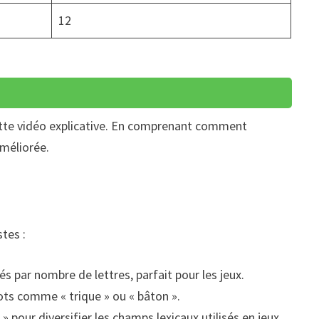
12
ette vidéo explicative. En comprenant comment
méliorée.
tes :
és par nombre de lettres, parfait pour les jeux.
ts comme « trique » ou « bâton ».
pour diversifier les champs lexicaux utilisés en jeux.