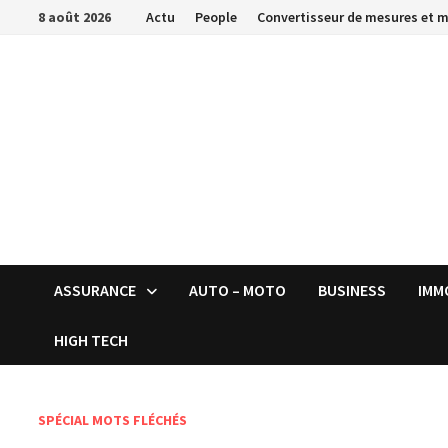
Passer
8 août 2026
Actu
People
Convertisseur de mesures et 
au
contenu
ASSURANCE
AUTO – MOTO
BUSINESS
IMM
HIGH TECH
SPÉCIAL MOTS FLÉCHÉS