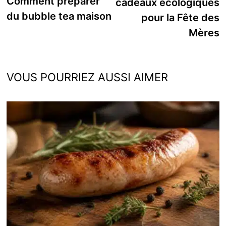
Comment préparer
cadeaux écologiques
l’article
du bubble tea maison
pour la Fête des
Mères
VOUS POURRIEZ AUSSI AIMER