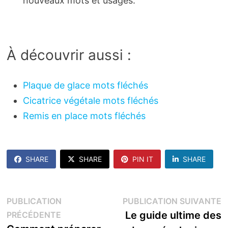
nouveaux mots et usages.
À découvrir aussi :
Plaque de glace mots fléchés
Cicatrice végétale mots fléchés
Remis en place mots fléchés
SHARE
SHARE
PIN IT
SHARE
Navigation
P
PUBLICATION
PUBLICATION SUIVANTE
Publication
s
Le guide ultime des
PRÉCÉDENTE
de
précédente :