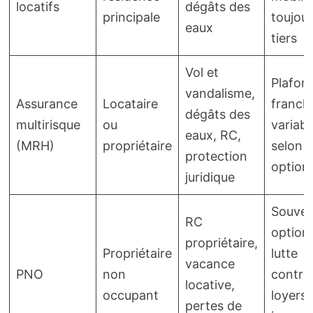
locatifs
dégâts des
principale
toujour
eaux
tiers
Vol et
Plafon
vandalisme,
Assurance
Locataire
franch
dégâts des
multirisque
ou
variabl
eaux, RC,
(MRH)
propriétaire
selon
protection
option
juridique
Souven
RC
option
propriétaire,
Propriétaire
lutte
vacance
PNO
non
contre
locative,
occupant
loyers
pertes de