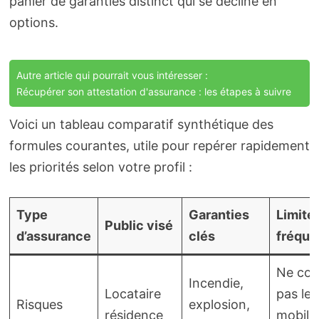
panier de garanties distinct qui se décline en
options.
Autre article qui pourrait vous intéresser :
Récupérer son attestation d'assurance : les étapes à suivre
Voici un tableau comparatif synthétique des
formules courantes, utile pour repérer rapidement
les priorités selon votre profil :
Type
Garanties
Limite
Public visé
d’assurance
clés
fréque
Ne cou
Incendie,
Locataire
pas le
Risques
explosion,
résidence
mobilie