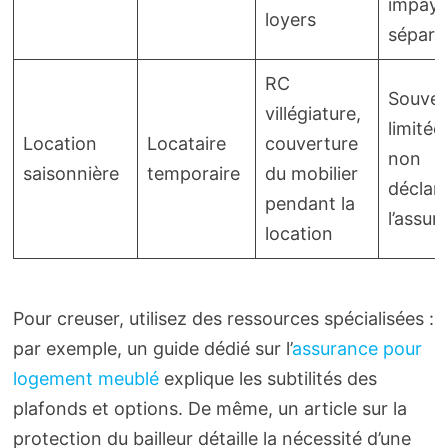
impayé
loyers
séparé
RC
Souven
villégiature,
limitée 
Location
Locataire
couverture
non
saisonnière
temporaire
du mobilier
déclar
pendant la
l’assur
location
Pour creuser, utilisez des ressources spécialisées :
par exemple, un guide dédié sur l’
assurance pour
logement meublé
explique les subtilités des
plafonds et options. De même, un article sur la
protection du bailleur détaille la nécessité d’une