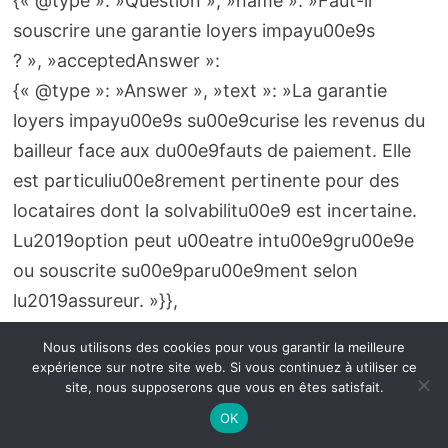
{« @type »: »Question », »name »: »Faut-il
souscrire une garantie loyers impayu00e9s
? », »acceptedAnswer »:
{« @type »: »Answer », »text »: »La garantie
loyers impayu00e9s su00e9curise les revenus du
bailleur face aux du00e9fauts de paiement. Elle
est particuliu00e8rement pertinente pour des
locataires dont la solvabilitu00e9 est incertaine.
Lu2019option peut u00eatre intu00e9gru00e9e
ou souscrite su00e9paru00e9ment selon
lu2019assureur. »}},
{« @type »: »Question », »name »: »Comment
Nous utilisons des cookies pour vous garantir la meilleure
gu00e9rer les sinistres liu00e9s aux
expérience sur notre site web. Si vous continuez à utiliser ce
site, nous supposerons que vous en êtes satisfait.
du00e9gu00e2ts des eaux
OK
? », »acceptedAnswer »: