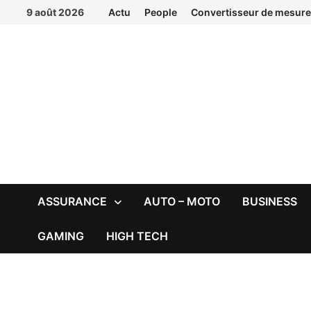
Passer
9 août 2026
Actu
People
Convertisseur de mesure
au
contenu
ASSURANCE
AUTO – MOTO
BUSINESS
GAMING
HIGH TECH