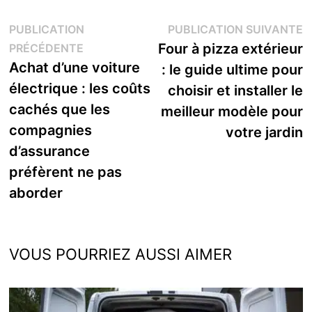
Navigation
P
PUBLICATION
PUBLICATION SUIVANTE
Publication
s
Four à pizza extérieur
PRÉCÉDENTE
de
précédente :
Achat d’une voiture
: le guide ultime pour
l’article
électrique : les coûts
choisir et installer le
cachés que les
meilleur modèle pour
compagnies
votre jardin
d’assurance
préfèrent ne pas
aborder
VOUS POURRIEZ AUSSI AIMER