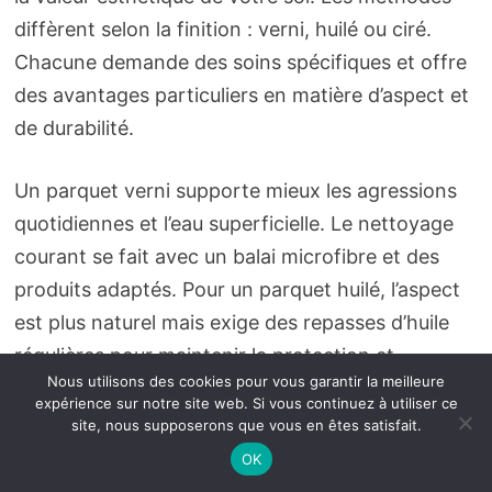
diffèrent selon la finition : verni, huilé ou ciré.
Chacune demande des soins spécifiques et offre
des avantages particuliers en matière d’aspect et
de durabilité.
Un parquet verni supporte mieux les agressions
quotidiennes et l’eau superficielle. Le nettoyage
courant se fait avec un balai microfibre et des
produits adaptés. Pour un parquet huilé, l’aspect
est plus naturel mais exige des repasses d’huile
régulières pour maintenir la protection et
Nous utilisons des cookies pour vous garantir la meilleure
l’étanchéité de la surface.
expérience sur notre site web. Si vous continuez à utiliser ce
site, nous supposerons que vous en êtes satisfait.
Les précautions à prendre au quotidien incluent
OK
l’utilisation de patins sous les pieds de meubles,